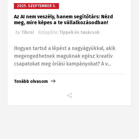
2025. SZEPTEMBER 5.
Az AI nem veszély, hanem segítőtárs: Nézd
meg, mire képes a te vállalkozásodban!
by
Tibcsi
Kategória:
Tippek és tanácsok
Hogyan tartsd a lépést a nagyágyúkkal, akik
megengedhetnek maguknak egész kreatív
csapatokat meg óriási kampányokat? A v...
Tovább olvasom