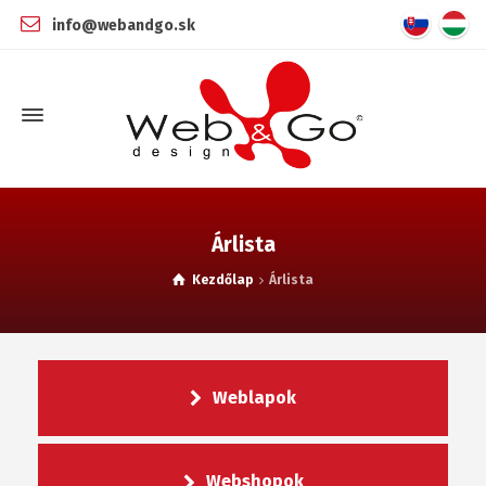
info@webandgo.sk
Árlista
Kezdőlap
Árlista
Weblapok
Webshopok