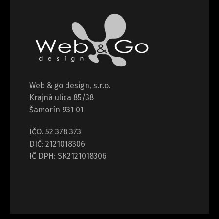
Web & go design, s.r.o.
Krajná ulica 85/38
Šamorín 931 01
IČO: 52 378 373
DIČ: 2121018306
IČ DPH: SK2121018306