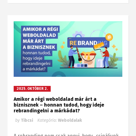
2025. OKTÓBER 2.
Amikor a régi weboldalad már árt a
biznisznek – honnan tudod, hogy ideje
rebrandingelni a márkádat?
by
Tibcsi
Kategória:
Weboldalak
A rebranding nem csak annyi, hogy „csináljunk