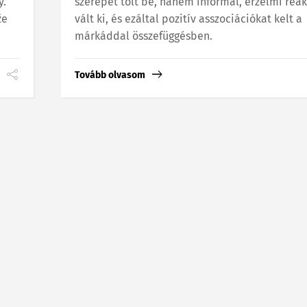
y.
szerepet tölt be, hanem informál, érzelmi reak
že
vált ki, és ezáltal pozitív asszociációkat kelt a
márkáddal összefüggésben.
Tovább olvasom