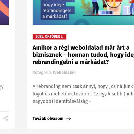
2025. OKTÓBER 2.
Amikor a régi weboldalad már árt a
biznisznek – honnan tudod, hogy ide
rebrandingelni a márkádat?
Kategória:
Weboldalak
A rebranding nem csak annyi, hogy „csináljunk 
gy
logót és mehetünk tovább”. Ez egy kisebb (néh
nagyobb) identitásválság –
Tovább olvasom