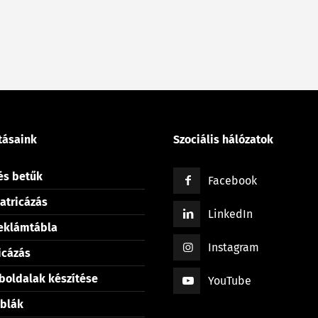
tásaink
Szociális hálózatok
és betűk
Facebook
atricázás
LinkedIn
reklámtábla
Instagram
icázás
boldalak készítése
YouTube
blák