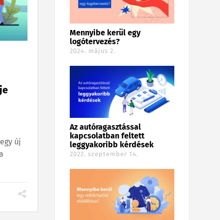
Mennyibe kerül egy
logótervezés?
2024. május 2.
je
Az autóragasztással
kapcsolatban feltett
egy új
leggyakoribb kérdések
a
2022. szeptember 14.