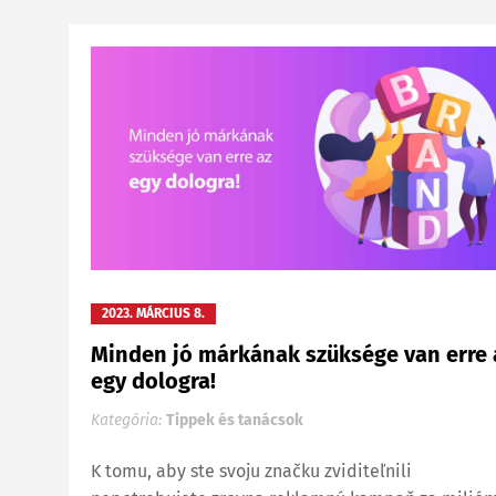
2023. MÁRCIUS 8.
Minden jó márkának szüksége van erre 
egy dologra!
Kategória:
Tippek és tanácsok
K tomu, aby ste svoju značku zviditeľnili