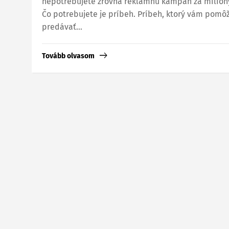
nepotrebujete zrovna reklamnú kampaň za milión
Čo potrebujete je príbeh. Príbeh, ktorý vám pomô
predávať…
Tovább olvasom