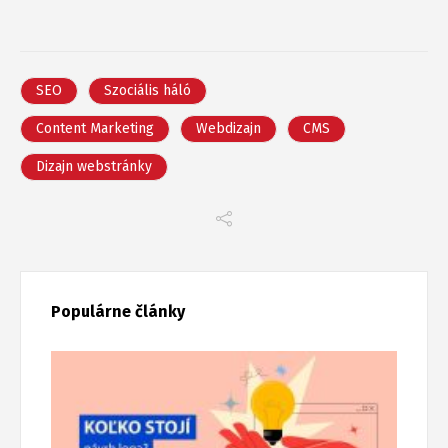
SEO
Szociális háló
Content Marketing
Webdizajn
CMS
Dizajn webstránky
Populárne články