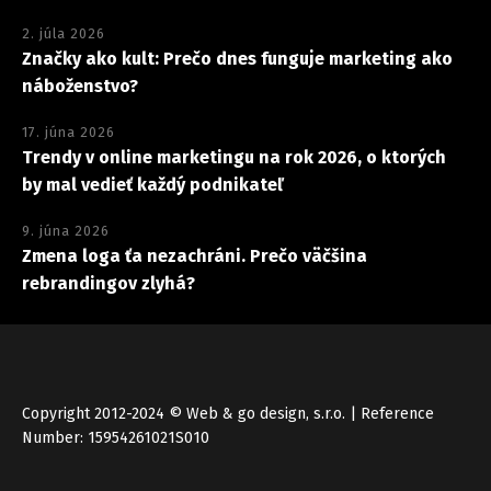
2. júla 2026
Značky ako kult: Prečo dnes funguje marketing ako
náboženstvo?
17. júna 2026
Trendy v online marketingu na rok 2026, o ktorých
by mal vedieť každý podnikateľ
9. júna 2026
Zmena loga ťa nezachráni. Prečo väčšina
rebrandingov zlyhá?
Copyright 2012-2024 © Web & go design, s.r.o. | Reference
Number: 15954261021S010