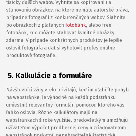
tisícky ďalších webov. Vyhnite sa kopírovaniu a
sťahovaniu obrázkov, na ktoré nemáte autorské práva,
prípadne fotografií z konkurenčných webov. Siahnite
po obrázkoch z platených
fotobánk
,
alebo free
fotobánk, kde môžete sťahovať kvalitné obrázky
zdarma. V prípade konkrétnych produktov je lepšie
osloviť fotografa a dať si vyhotoviť profesionálne
produktové fotografie.
5.
Kalkulácie a formuláre
Návštevníci vždy vrelo privítajú, keď im uľahčíte pohyb
na webstránke. Je výhodné na každú podstránku
umiestniť relevantný formulár, pomocou ktorého vás
ľahko oslovia. Rôzne kalkulátory majú na
webstránkach široké využitie, predovšetkým umožňujú
užívateľom výpočet predbežnej ceny a zriaďovateľom
webstránok poskytnú nenahraditeľné štatistické