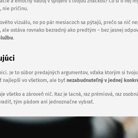
cie a emočný náboj v spojení s tvojou značkou? Čo si o nej my
, nie príčinu.
 nového vizuálu, no po pár mesiacoch sa pýtajú, prečo sa nič n
l, ale ostáva rovnako bezradný ako predtým – bez jasnej odpo
službu
.
ujúci
zníci. Je to súbor predajných argumentov, vďaka ktorým si tvoj
ť najlepší vo všetkom, ale byť
nezabudnuteľný v jednej konkré
 všetko a zároveň nič. Raz je lacná, raz prémiová, raz osobn
zaradiť, tým pádom ani jednoznačne vybrať.