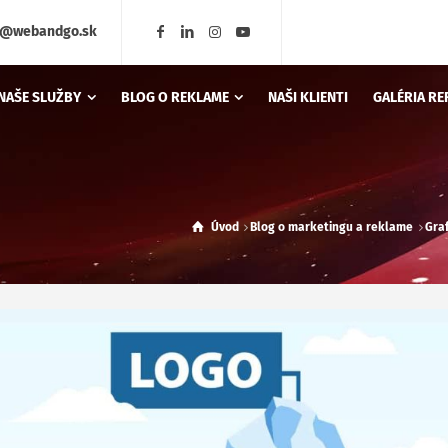
o@webandgo.sk
NAŠE SLUŽBY
BLOG O REKLAME
NAŠI KLIENTI
GALÉRIA RE
Úvod
Blog o marketingu a reklame
Gra