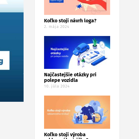
Koľko stojí návrh loga?
2. mája 2024
Najčastejšie otázky pri
polepe vozidla
10. júla 2024
Koľko stojí výroba