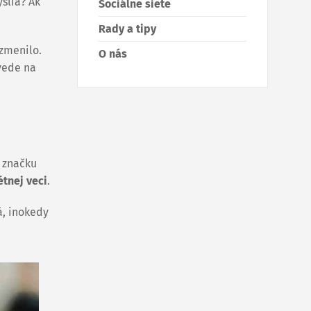
slia? Ak
Sociálne siete
Rady a tipy
ezmenilo.
O nás
vede na
u značku
tnej veci
.
á, inokedy