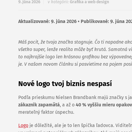
9. júna 2026
v kategórii:
Grafika a web design
Aktualizované: 9. júna 2026 • Publikované: 9. júna 20
Máš pocit, že tvoja značka stagnuje. Čo ti napadne ak
všetko super, lenže realita môže byť krutá. Samotná vi
to najkrajšie logo len krásnou grafikou bez výpovednej
je. V našom novom článku si posvietime na pojem posit
Nové logo tvoj biznis nespasí
Podľa prieskumu Nielsen Brandbank majú značky s 
zákazník zapamätá
, a až o
40 % vyššiu mieru opako
merateľný faktor úspechu.
Logo
je dôležité, ale je to len špička ľadovca. Vidite