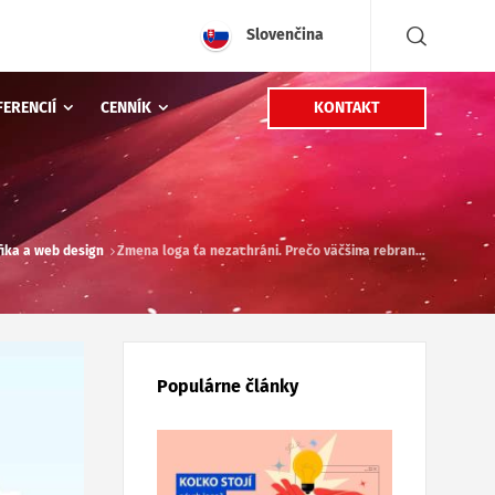
Slovenčina
KONTAKT
FERENCIÍ
CENNÍK
fika a web design
Zmena loga ťa nezachráni. Prečo väčšina rebrandingov zlyhá?
Populárne články