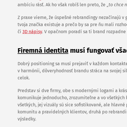
ambíciu rásť. Ak ho však robíš len preto, že „
to chce 
Z praxe vieme, že úspešné rebrandingy nezačínajú v g
tvoja značka existuje a prečo by sa pre ňu mali roz
či
3D nápisy
. V opačnom poradí sa ti brand rozpadne
Firemná identita
musí fungovať všad
Dobrý positioning sa musí prejaviť v každom kontakte
v harmónii, dôveryhodnosť brandu stráca na svojej sile
celok.
Predstav si dve firmy, obe s modernými logami a krá
komunikuje jednoducho, zrozumiteľne a vo všetkých ka
všetkých, jej vizuály sú sice sofistikované, ale hlavn
komunitu a pravidelných klientov, druhá po rebrand
výsledky.