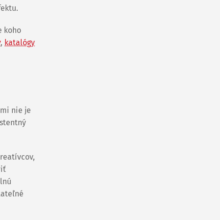
fektu.
e koho
y
,
katalógy
mi nie je
istentný
reatívcov,
iť
ilnú
tateľné