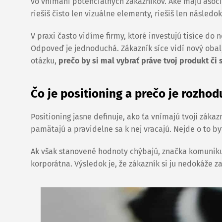
vo vnímaní potenciálnych zákazníkov. Aké majú asociá
riešiš čisto len vizuálne elementy, riešiš len následok
V praxi často vidíme firmy, ktoré investujú tisíce do
Odpoveď je jednoduchá. Zákazník síce vidí nový oba
otázku,
prečo by si mal vybrať práve tvoj produkt či 
Čo je positioning a prečo je rozhod
Positioning jasne definuje, ako ťa vnímajú tvoji záka
pamätajú a pravidelne sa k nej vracajú. Nejde o to by
Ak však stanovené hodnoty chýbajú, značka komunikuje
korporátna. Výsledok je, že zákazník si ju nedokáže 