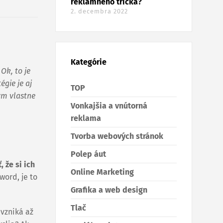
reklamného trička?
2. decembra 2022
Kategórie
Ok, to je
égie je aj
TOP
ým vlastne
Vonkajšia a vnútorná
reklama
Tvorba webových stránok
Polep áut
 že si ich
Online Marketing
word, je to
Grafika a web design
Tlač
 vzniká až