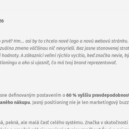
26
o prvé? Hm… asi by to chcelo nové logo a novú webovú stránku. 
zuálna zmena väčšinou nič nevyrieši. Bez jasne stanovenej strat
 hodnoty. A zákazníci veľmi rýchlo vycítia, keď značka nevie, k
ioningu a ako si ujasniť, čo má tvoj brand reprezentovať.
jasne definovaným postavením o
60 % vyššiu pravdepodobnosť,
vaného nákupu
. Jasný positioning nie je len marketingový buzz
ľná, pekná, ale malá časť celého systému. Značka v skutočnosti