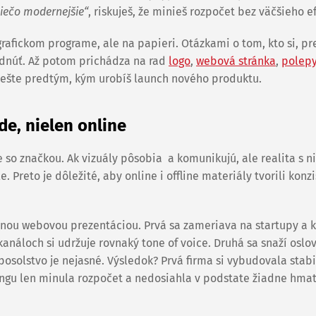
niečo modernejšie“
, riskuješ, že minieš rozpočet bez väčšieho e
rafickom programe, ale na papieri. Otázkami o tom, kto si, pr
hodnúť. Až potom prichádza na rad
logo
,
webová stránka
,
polep
 ešte predtým, kým urobíš launch nového produktu.
e, nielen online
 so značkou. Ak vizuály pôsobia a komunikujú, ale realita s ni
. Preto je dôležité, aby online i offline materiály tvorili konz
snou webovou prezentáciou. Prvá sa zameriava na startupy a k
náloch si udržuje rovnaký tone of voice. Druhá sa snaží oslov
é posolstvo je nejasné. Výsledok? Prvá firma si vybudovala stab
ingu len minula rozpočet a nedosiahla v podstate žiadne hma