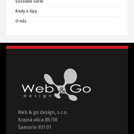
Sociálne siete
Rady a tipy
O nás
Web & go design, s.r.o.
Krajná ulica 85/38
Šamorín 931 01