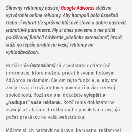
Šikovný reklamný nástroj
Google Adwords
slúži na
vytváranie online reklamy. Aby kampaň bola úspešná
treba si vybrať tie správne kľúčové slová a dobre nastaviť
jednotlivé parametre.
My si dnes povieme o nie príliš
používanej funkcii AdWords „sitelinks extensions“, ktorá
slúži na lepšiu profiláciu vašej reklamy na
vyhľadávačoch.
Rozšírenia
(extensions)
sú v podstate dodatočné
informácie, ktoré môžete pridať k svojím hotovým
AdWords reklamám. Cieľom tejto funkcie je, aby ste
zaujali svojich užívateľov a povedali im viac o vašej
spoločnosti. Rozšíreniami dokážete
vylepšiť a
„nadupať“ vašu reklamu
. Rozšírenia dokázateľne
zvyšujú atraktívnosť reklamného posolstva a zvyšujú
počet preklikov na vašu webstránku.
Môžete si ich nastaviť na úrovni kampane, reklamnej