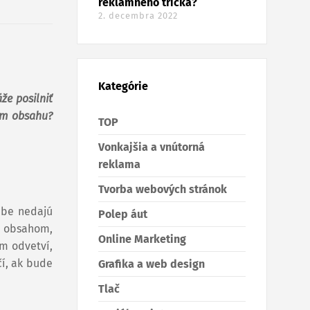
reklamného trička?
2. decembra 2022
Kategórie
že posilniť
ním obsahu?
TOP
Vonkajšia a vnútorná
reklama
Tvorba webových stránok
ebe nedajú
Polep áut
s obsahom,
Online Marketing
om odvetví,
í, ak bude
Grafika a web design
Tlač