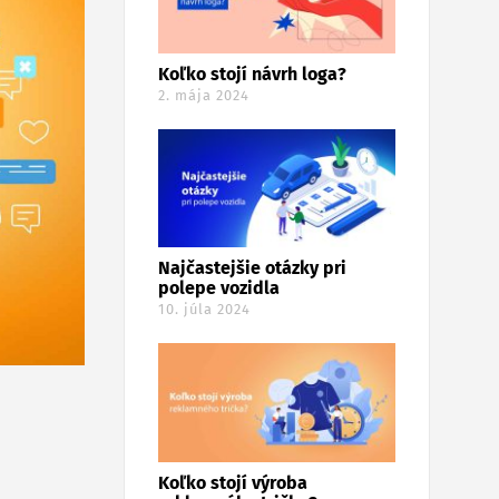
Koľko stojí návrh loga?
2. mája 2024
Najčastejšie otázky pri
polepe vozidla
10. júla 2024
Koľko stojí výroba