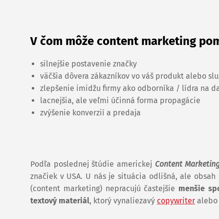
V čom môže content marketing pom
silnejšie postavenie značky
väčšia dôvera zákazníkov vo váš produkt alebo sl
zlepšenie imidžu firmy ako odborníka / lídra na d
lacnejšia, ale veľmi účinná forma propagácie
zvýšenie konverzií a predaja
Podľa poslednej štúdie americkej
Content Marketing
značiek v USA. U nás je situácia odlišná, ale obsah
(content marketing) nepracujú častejšie
menšie spo
textový materiál
, ktorý vynaliezavý
copywriter
aleb