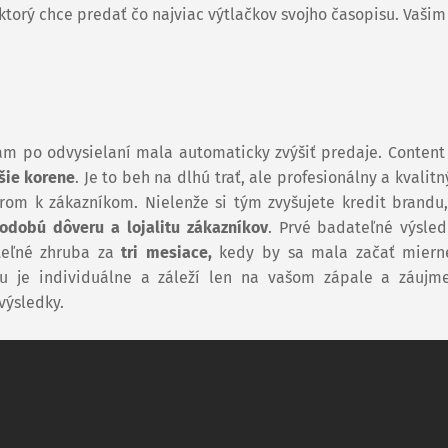
 ktorý chce predať čo najviac výtlačkov svojho časopisu. Vašim
ám po odvysielaní mala automaticky zvýšiť predaje. Content
jšie korene
. Je to beh na dlhú trať, ale profesionálny a kvalit
om k zákazníkom. Nielenže si tým zvyšujete kredit brandu, 
odobú dôveru a lojalitu zákazníkov
. Prvé badateľné výsle
teľné zhruba za
tri mesiace,
kedy by sa mala začať miern
u je individuálne a záleží len na vašom zápale a záujm
výsledky.