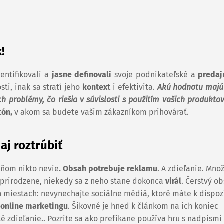
!
entifikovali a
jasne definovali
svoje podnikateľské a
predaj
ti, inak sa stratí jeho
kontext
i efektivita.
Akú hodnotu majú
 problémy, čo riešia v súvislosti s použitím vašich produktov
tón,
v akom sa budete vašim zákazníkom prihovárať.
aj roztrúbiť
ňom nikto nevie
. Obsah potrebuje reklamu
. A zdieľanie. Mno
ť prirodzene, niekedy sa z neho stane dokonca
virál
. Čerstvý o
miestach: nevynechajte sociálne médiá, ktoré máte k dispozí
y
online marketingu
. Šikovné je hneď k článkom na ich koniec
 zdieľanie.. Pozrite sa ako prefíkane používa hru s nadpismi 