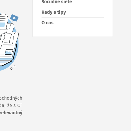
Sociálne siete
Rady a tipy
O nás
obchodných
da, že s CT
relevantný