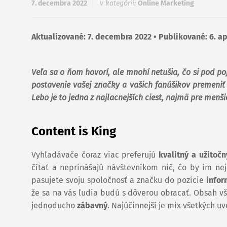
7. decembra 2022
v kategórii:
Online Marketing
Aktualizované: 7. decembra 2022 • Publikované: 6. ap
Veľa sa o ňom hovorí, ale mnohí netušia, čo si pod 
postavenie vašej značky a vašich fanúšikov premeni
Lebo je to jedna z najlacnejších ciest, najmä pre men
Content is King
Vyhľadávače čoraz viac preferujú
kvalitný a užitoč
čítať a neprinášajú návštevníkom nič, čo by im 
pasujete svoju spoločnosť a značku do pozície
infor
že sa na vás ľudia budú s dôverou obracať. Obsah v
jednoducho
zábavný
. Najúčinnejší je mix všetkých u