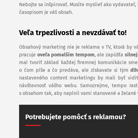
Nebojte sa inšpirovať. Musíte myslieť ako vydavateľ,
časopisom je váš obsah.
Veľa trpezlivosti a nevzdávať to!
Obsahový marketing nie je reklama v TV, ktorá by v
pracuje
oveľa pomalším tempom
, ale zapúšťa
silne
mal tvoriť základ každej firemnej komunikácie smer
o čom píše a čo predáva, ale získavate si tým
dlh
nastaveného content marketingu by mali byť vidi
návštevnosť vášho webu. Samozrejme, tempo rast
s obsahom tak, aby naplnil vami stanovené a želané 
Potrebujete pomôcť s reklamou?