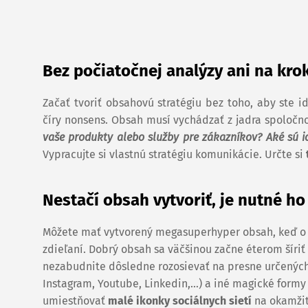
Bez počiatočnej analýzy ani na krok
Začať tvoriť obsahovú stratégiu bez toho, aby ste id
číry nonsens. Obsah musí vychádzať z jadra spoločnos
vaše produkty alebo služby pre zákazníkov? Aké sú ich
Vypracujte si vlastnú stratégiu komunikácie. Určte si
Nestačí obsah vytvoriť, je nutné ho 
Môžete mať vytvorený megasuperhyper obsah, keď o 
zdieľaní. Dobrý obsah sa väčšinou začne éterom šíri
nezabudnite dôsledne rozosievať na presne určených 
Instagram, Youtube, Linkedin,…) a iné magické form
umiestňovať
malé ikonky sociálnych sietí
na okamžité