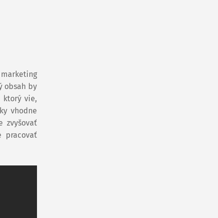
 marketing
ný obsah by
ktorý vie,
dky vhodne
e zvyšovať
e pracovať