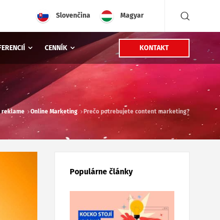
Slovenčina
Magyar
KONTAKT
FERENCIÍ
CENNÍK
a reklame
Online Marketing
Prečo potrebujete content marketing?
Populárne články