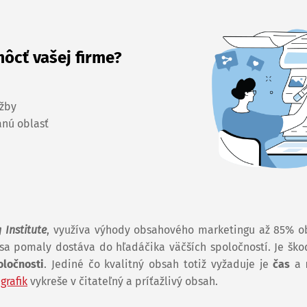
ôcť vašej firme?
užby
anú oblasť
 Institute
, využíva výhody obsahového marketingu až 85% 
 sa pomaly dostáva do hľadáčika väčších spoločností. Je ško
ločnosti
. Jediné čo kvalitný obsah totiž vyžaduje je
čas
a
o
grafik
vykreše v čitateľný a príťažlivý obsah.