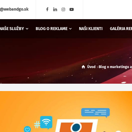
o@webandgo.sk
NAŠE SLUŽBY
BLOG O REKLAME
NAŠI KLIENTI
GALÉRIA RE
Úvod
Blog o marketingu 