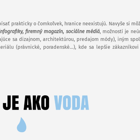
písať prakticky o čomkoľvek, hranice neexistujú. Navyše si mô
 infografiky, firemný magazín, sociálne médiá
, možností je ne
rajúce sa dizajnom, architektúrou, predajom módy), iným spo
riálu (právnické, poradenské…), kde sa lepšie zákazníkovi 