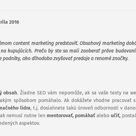
ríla 2016
pojmom content marketing predstaviť. Obsahový marketing doká
ť na kupujúcich. Prečo by ste sa mali zaoberať práve budova
šie podniky, ako dlhodobo zvyšovať predaje a renomé značky.
ný obsah
. Žiadne SEO vám nepomôže, ak sa vaše texty na w
nejakým spôsobom pomáhalo. Ak dokážete vhodne pracovať 
mačného lídra
, t.j. dosiahnete takú úroveň odbornosti v dan
šak nemusí nutne len
mentorovať, pomáhať
alebo
učiť,
postač
vedených aspektov.