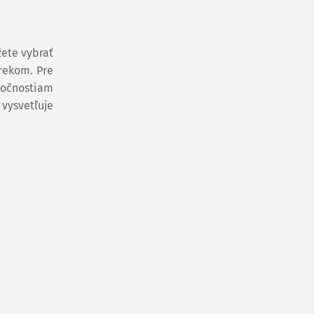
žete vybrať
úrekom. Pre
ločnostiam
vysvetľuje