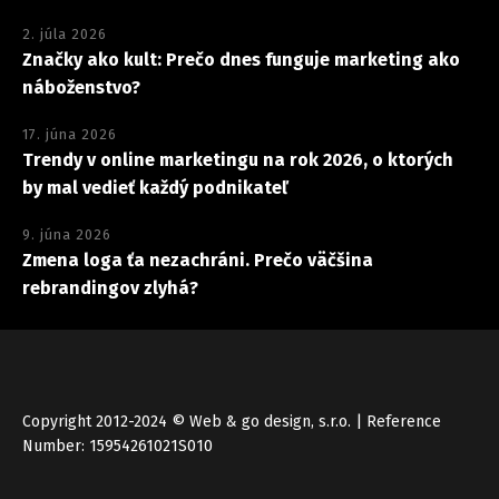
2. júla 2026
Značky ako kult: Prečo dnes funguje marketing ako
náboženstvo?
17. júna 2026
Trendy v online marketingu na rok 2026, o ktorých
by mal vedieť každý podnikateľ
9. júna 2026
Zmena loga ťa nezachráni. Prečo väčšina
rebrandingov zlyhá?
Copyright 2012-2024 © Web & go design, s.r.o. | Reference
Number: 15954261021S010