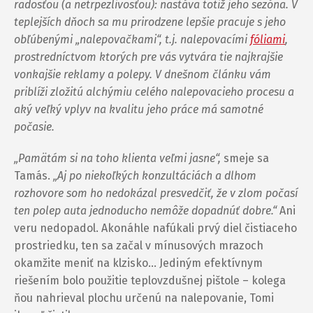
radosťou (a netrpezlivosťou): nastáva totiž jeho sezóna. V
teplejších dňoch sa mu prirodzene lepšie pracuje s jeho
obľúbenými „nalepovačkami“, t.j. nalepovacími
fóliami
,
prostredníctvom ktorých pre vás vytvára tie najkrajšie
vonkajšie reklamy a polepy. V dnešnom článku vám
priblíži zložitú alchýmiu celého nalepovacieho procesu a
aký veľký vplyv na kvalitu jeho práce má samotné
počasie.
„Pamätám si na toho klienta veľmi jasne“,
smeje sa
Tamás.
„Aj po niekoľkých konzultáciách a dlhom
rozhovore som ho nedokázal presvedčiť, že v zlom počasí
ten polep auta jednoducho nemôže dopadnúť dobre.“
Ani
veru nedopadol. Akonáhle nafúkali prvý diel čistiaceho
prostriedku, ten sa začal v mínusových mrazoch
okamžite meniť na klzisko… Jediným efektívnym
riešením bolo použitie teplovzdušnej pištole – kolega
ňou nahrieval plochu určenú na nalepovanie, Tomi