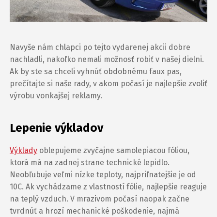
Navyše nám chlapci po tejto vydarenej akcii dobre
nachladli, nakoľko nemali možnosť robiť v našej dielni.
Ak by ste sa chceli vyhnúť obdobnému faux pas,
prečítajte si naše rady, v akom počasí je najlepšie zvoliť
výrobu vonkajšej reklamy.
Lepenie výkladov
Výklady
oblepujeme zvyčajne samolepiacou fóliou,
ktorá má na zadnej strane technické lepidlo.
Neobľubuje veľmi nízke teploty, najpriľnatejšie je od
10C. Ak vychádzame z vlastností fólie, najlepšie reaguje
na teplý vzduch. V mrazivom počasí naopak začne
tvrdnúť a hrozí mechanické poškodenie, najmä