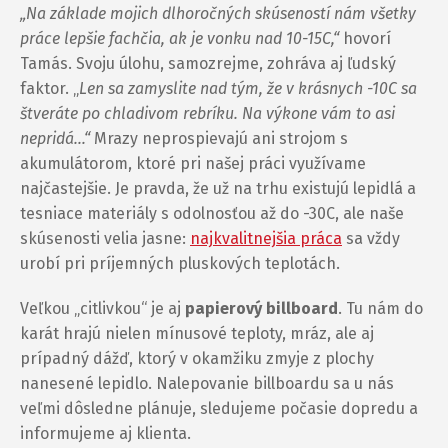
„Na základe mojich dlhoročných skúseností nám všetky
práce lepšie fachčia, ak je vonku nad 10-15C,“
hovorí
Tamás. Svoju úlohu, samozrejme, zohráva aj ľudský
faktor. „
Len sa zamyslite nad tým, že v krásnych -10C sa
štveráte po chladivom rebríku. Na výkone vám to asi
nepridá…“
Mrazy neprospievajú ani strojom s
akumulátorom, ktoré pri našej práci využívame
najčastejšie. Je pravda, že už na trhu existujú lepidlá a
tesniace materiály s odolnosťou až do -30C, ale naše
skúsenosti velia jasne:
najkvalitnejšia práca
sa vždy
urobí pri príjemných pluskových teplotách.
Veľkou „citlivkou“ je aj
papierový billboard
. Tu nám do
karát hrajú nielen mínusové teploty, mráz, ale aj
prípadný dážď, ktorý v okamžiku zmyje z plochy
nanesené lepidlo. Nalepovanie billboardu sa u nás
veľmi dôsledne plánuje, sledujeme počasie dopredu a
informujeme aj klienta.