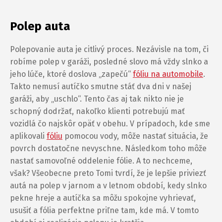
Polep auta
Polepovanie auta je citlivý proces. Nezávisle na tom, či
robíme polep v garáži, posledné slovo má vždy slnko a
jeho lúče, ktoré doslova „zapečú“
fóliu na automobile
.
Takto nemusí autíčko smutne stáť dva dni v našej
garáži, aby „uschlo“. Tento čas aj tak nikto nie je
schopný dodržať, nakoľko klienti potrebujú mať
vozidlá čo najskôr opäť v obehu. V prípadoch, kde sme
aplikovali
fóliu
pomocou vody, môže nastať situácia, že
povrch dostatočne nevyschne. Následkom toho môže
nastať samovoľné oddelenie fólie. A to nechceme,
však? Všeobecne preto Tomi tvrdí, že je lepšie priviezť
autá na polep v jarnom a v letnom období, kedy slnko
pekne hreje a autíčka sa môžu spokojne vyhrievať,
usušiť a fólia perfektne priľne tam, kde má. V tomto