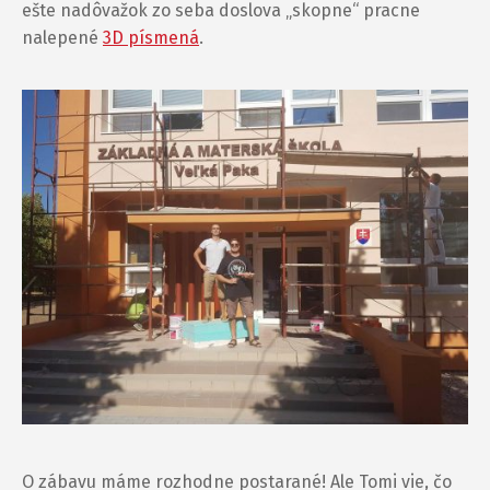
ešte nadôvažok zo seba doslova „skopne“ pracne
nalepené
3D písmená
.
O zábavu máme rozhodne postarané! Ale Tomi vie, čo