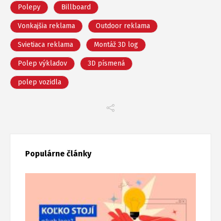
Polepy
Billboard
Vonkajšia reklama
Outdoor reklama
Svietiaca reklama
Montáž 3D log
Polep výkladov
3D písmená
polep vozidla
Populárne články