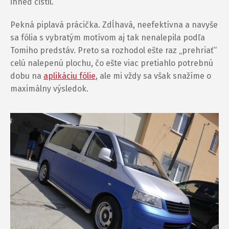
ihneď čistil.
Pekná piplavá prácička. Zdĺhavá, neefektívna a navyše
sa fólia s vybratým motívom aj tak nenalepila podľa
Tomiho predstáv. Preto sa rozhodol ešte raz „prehriať“
celú nalepenú plochu, čo ešte viac pretiahlo potrebnú
dobu na
aplikáciu fólie
, ale mi vždy sa však snažíme o
maximálny výsledok.